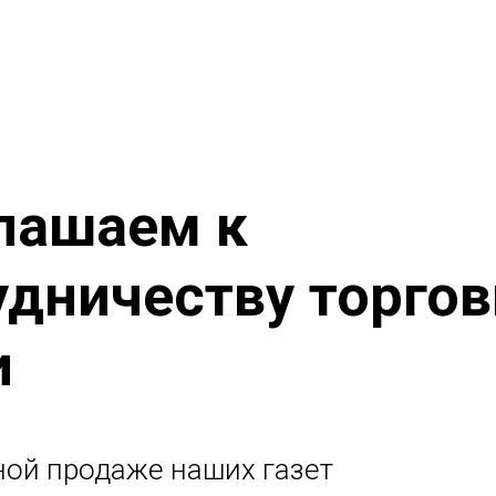
лашаем к
удничеству торго
и
ной продаже наших газет