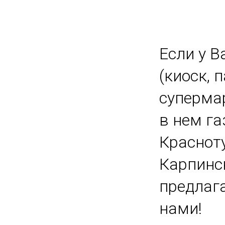
Если у В
(киоск, 
супермар
ке
в нем га
е
Краснот
Карпинс
предлаг
нами!