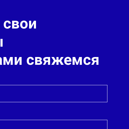
 свои
ы
вами свяжемся