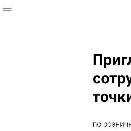
Приг
сотр
точк
по рознич
бы