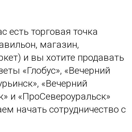
ас есть торговая точка
павильон, магазин,
кет) и вы хотите продавать
зеты «Глобус», «Вечерний
урьинск», «Вечерний
к» и «ПроСевероуральск»
аем начать сотрудничество с