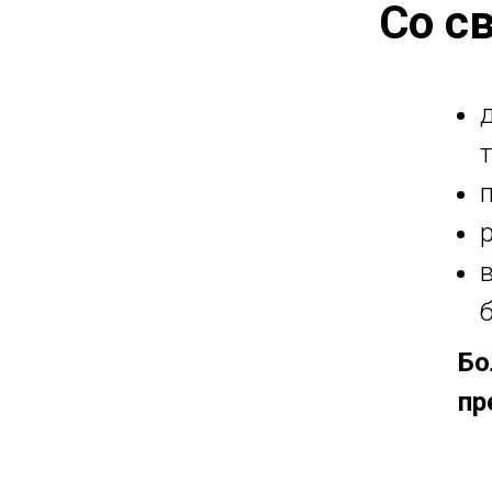
Со с
Бо
пр