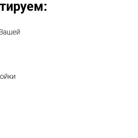
тируем:
 Вашей
ойки