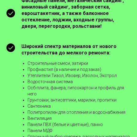
Фасадные панели, металический сайдинг,
виниловый сайдинг, заборная сетка,
евроштакетник, а также балконное
остекление, лоджии, входные группы,
двери, перегородки, рольставни!
Широкий спектр материалов от нового
строительства до мелкого ремонта:
Строительные смеси, затирки
Профнастил (в наличие и под заказ)
Утеплители Тизол, Изовер, Изолон, Экстрол
Водосточная система
Осб-плита, фанера, гипсокартон и профиль для
него
Грунтовки, антисептики, марилки, пропитки
Сантехника
Полипропилен для отопления и водоснабжения
Вентиляция
Панели ПВХ (белые и цветные), панно
Панели МДФ
Огромный выбор крепежа, расходных материалов