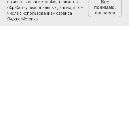
Все
на
использование cookie, а также на
понимаю,
обработку персональных данных, в том
согласен
числе с использованием сервиса
Яндекс.Метрика
НАШИ РЕКЛАМНЫЕ
ПРОЕКТЫ
Гид абитуриента
Дом. Строительство. Ремонт
Ваш гид
Проект "Списки"
© 2018 ООО "Издательская
группа "ВК-медиа"
Контакты
Рекламной службы
НАШИ ГАЗЕТЫ
НАШИ САЙТЫ
Вечерний Краснотурьинск
www.krasnoturinsk.info
Вечерний Карпинск
www.vkarpinsk.info
Глобус (Серов)
www.serovglobus.ru